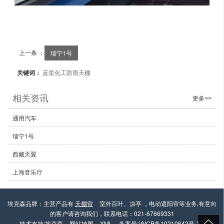
上一条 ：
瑞宁1号
关键词：
蓝星化工防雨天棚
相关资讯
更多>>
通用汽车
瑞宁1号
西藏天翼
上海音乐厅
埃克森品牌：主营产品有
天棚帘
室外百叶、凉亭 ，电动遮阳帘等业务,有意向
的客户请咨询我们，联系电话：021-67669331
技术支持:
埃克森
网站地图
XML
备案号:
沪ICP备10210642号-3